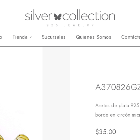
io
Tienda
Sucursales
Quienes Somos
Contáct
Inicio
Aretes
Top
A370826G
Aretes de plata 92
borde en circón mic
$
35.00