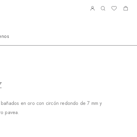
enos
itos
A370826GZ
Z
5 bañados en oro con circón redondo de 7 mm y
ro pavea.