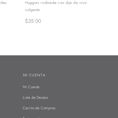
adas.
Huggies rodinada con dije de cruz
colgante.
$
35.00
MI CUENTA
Mi Cuenta
Lista de Deseos
Carrito de Compras