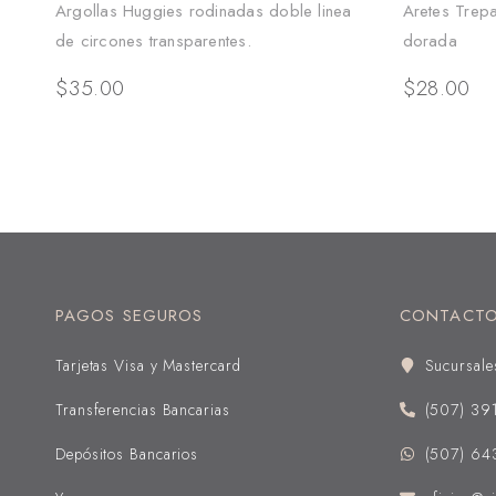
Argollas Huggies rodinadas doble linea
Aretes Trep
de circones transparentes.
dorada
$
35.00
$
28.00
PAGOS SEGUROS
CONTACT
Tarjetas Visa y Mastercard
Sucursale
Transferencias Bancarias
(507) 39
Depósitos Bancarios
(507) 64