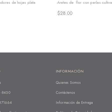
adores de hojas plata
Aretes de flor con perlas cultiv
$
28.00
O
INFORMACIÓN
s
Quienes Somos
1-8450
Contáctenos
371664
Información de Entrega