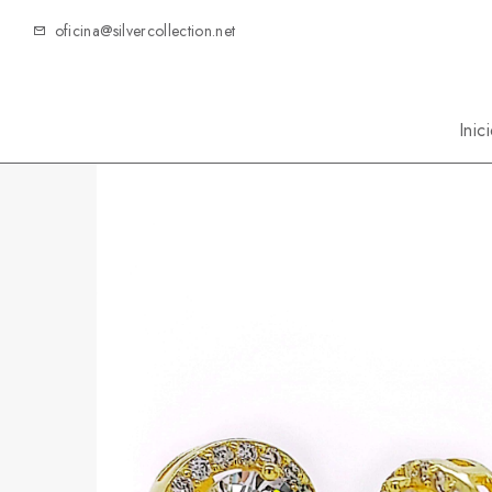
oficina@silvercollection.net
Inic