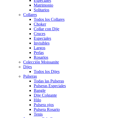
Especiales
Matrimonio
Solitarios
Collares
Todos los Collares
Choker
Collar con Dije
Cruces
Especiales
Invisibles
Largos
Perlas
Rosarios
Colección Moissanite
Dijes
Todos los Dijes
Pulseras
Todas las Pulseras
Pulseras Especiales
Bangle
Dije Colgante
Hilo
Pulsera ojos
Pulsera Rosario
Tenis