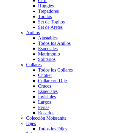
Cuff
Huggies
Trepadores
Topitos
Set de Topitos
Set de Aretes
Anillos
Ajustables
Todos los Anillos
Especiales
Matrimonio
Solitarios
Collares
Todos los Collares
Choker
Collar con Dije
Cruces
Especiales
Invisibles
Largos
Perlas
Rosarios
Colección Moissanite
Dijes
Todos los Dijes