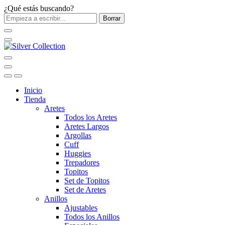
¿Qué estás buscando?
Borrar
Inicio
Tienda
Aretes
Todos los Aretes
Aretes Largos
Argollas
Cuff
Huggies
Trepadores
Topitos
Set de Topitos
Set de Aretes
Anillos
Ajustables
Todos los Anillos