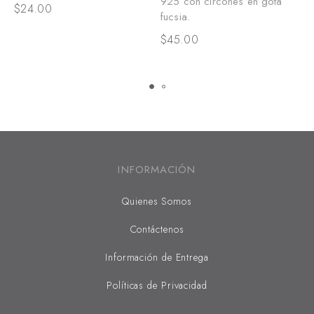
925 con circones en gota
b
$
24.00
fucsia.
t
y
$
45.00
$
INFORMACIÓN
Quienes Somos
Contáctenos
Información de Entrega
Políticas de Privacidad