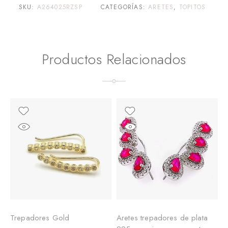
SKU:
A264025RZSP
CATEGORÍAS:
ARETES
,
TOPITOS
Productos Relacionados
Trepadores Gold
Aretes trepadores de plata
A