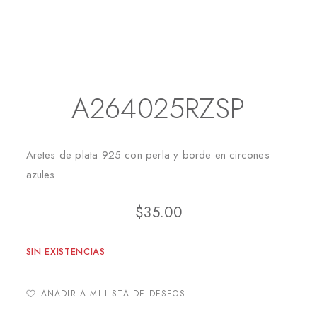
Inicio
Aretes
Topitos
A264025RZSP
A264025RZSP
Aretes de plata 925 con perla y borde en circones
azules.
$
35.00
SIN EXISTENCIAS
AÑADIR A MI LISTA DE DESEOS