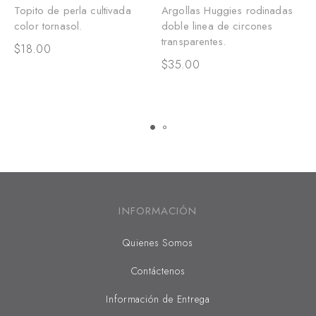
Topito de perla cultivada
Argollas Huggies rodinadas
E
color tornasol.
doble linea de circones
m
transparentes.
t
$
18.00
$
35.00
$
INFORMACIÓN
Quienes Somos
Contáctenos
Información de Entrega