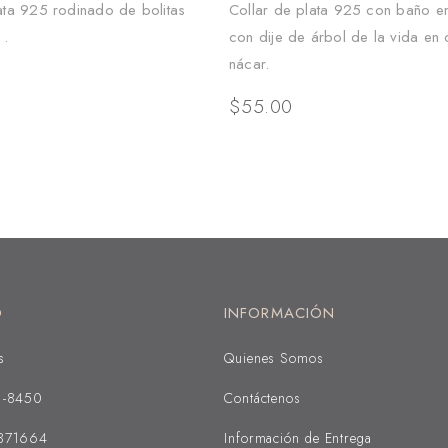
ata 925 rodinado de bolitas
Collar de plata 925 con baño e
 .
con dije de árbol de la vida en
nácar.
$
55.00
O
INFORMACIÓN
s
Quienes Somos
1-8450
Contáctenos
371664
Información de Entrega