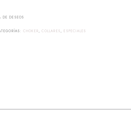
A DE DESEOS
ATEGORÍAS:
CHOKER
,
COLLARES
,
ESPECIALES