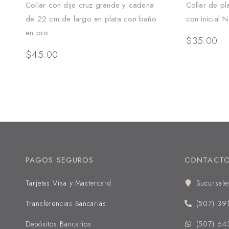
Collar con dije cruz grande y cadena
Collar de pl
de 22 cm de largo en plata con baño
con inicial N
en oro.
$
35.00
$
45.00
PAGOS SEGUROS
CONTACT
Tarjetas Visa y Mastercard
Sucursale
Transferencias Bancarias
(507) 39
Depósitos Bancarios
(507) 64