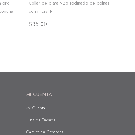
n oro
Collar de plata 925 rodinado de bolitas
 concha
con inicial R .
$
35.00
MI CUENTA
Mi Cuenta
Lista de Deseos
Carrito de Compras