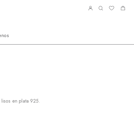
enos
592516R
 lisos en plata 925.