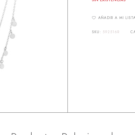
AÑADIR A MI LIST
SKU:
592516R
C