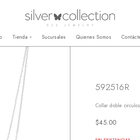
io
Tienda
Sucursales
Quienes Somos
Contáct
Inicio
Collares
592516R
Collar doble circulos
$
45.00
SIN EXISTENCIAS