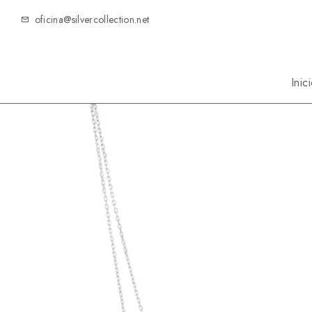
oficina@silvercollection.net
Inic