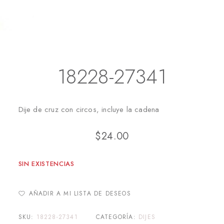
Inicio
Dijes
18228-27341
18228-27341
Dije de cruz con circos, incluye la cadena
$
24.00
SIN EXISTENCIAS
AÑADIR A MI LISTA DE DESEOS
SKU:
18228-27341
CATEGORÍA:
DIJES