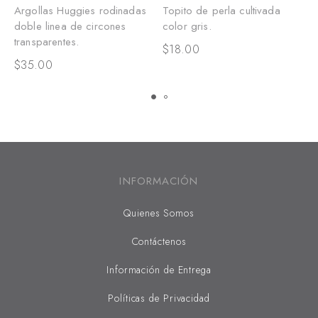
Argollas Huggies rodinadas
Topito de perla cultivada
E
doble linea de circones
color gris.
m
transparentes.
t
$
18.00
$
35.00
$
INFORMACIÓN
Quienes Somos
Contáctenos
Información de Entrega
Políticas de Privacidad