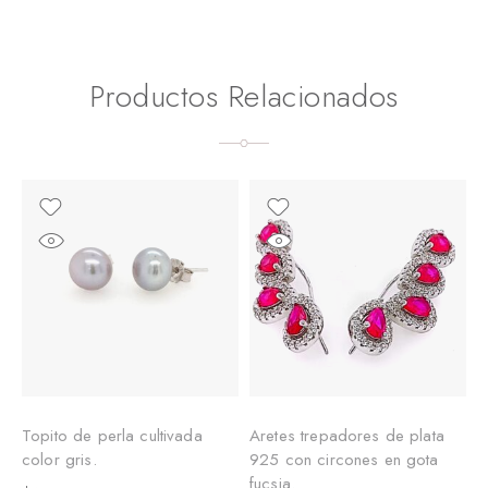
Productos Relacionados
Topito de perla cultivada
Aretes trepadores de plata
A
color gris.
925 con circones en gota
p
fucsia.
e