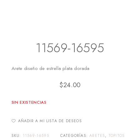
Inicio
Aretes
Topitos
11569-16595
11569-16595
Arete diseño de estrella plata dorada
$
24.00
SIN EXISTENCIAS
AÑADIR A MI LISTA DE DESEOS
SKU:
11569-16595
CATEGORÍAS:
ARETES
,
TOPITOS