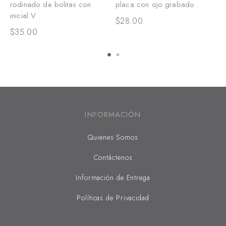
rodinado de bolitas con
placa con ojo grabado .
c
inicial V .
$
28.00
$
$
35.00
INFORMACIÓN
Quienes Somos
Contáctenos
Información de Entrega
Políticas de Privacidad