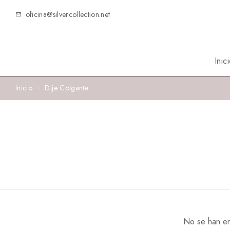
oficina@silvercollection.net
Inic
Inicio
Dije Colgante
No se han en