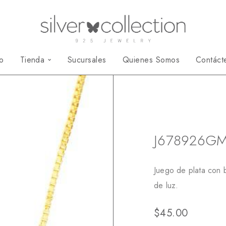
io
Tienda
Sucursales
Quienes Somos
Contáct
Inicio
Juegos
J6
J678926G
Juego de plata con b
de luz.
$
45.00