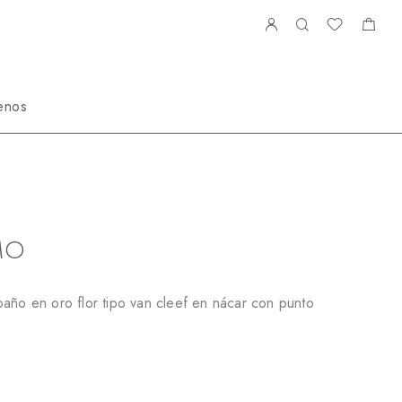
enos
78926GMO
MO
año en oro flor tipo van cleef en nácar con punto