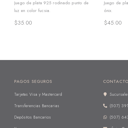
Juego de plata 925 rodinado punto de
Juego de pl
luz en color fucsia.
ónix.
$
35.00
$
45.00
PAGOS SEGUROS
CONTACT
Tarjetas Visa y Mastercard
Sucursale
Transferencias Bancarias
(507) 39
Depósitos Bancarios
(507) 64