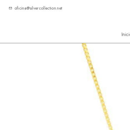
oficina@silvercollection.net
Inic