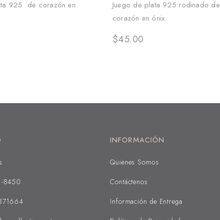
ata 925 de corazón en
Juego de plata 925 rodinado de
corazón en ónix.
$
45.00
O
INFORMACIÓN
s
Quienes Somos
1-8450
Contáctenos
371664
Información de Entrega