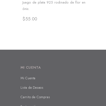
Juego de plata 925 rodinado de flor en
ónix.
$
55.00
MI CUENTA
Mi Cuenta
Lista de Deseos
Carrito de Compras