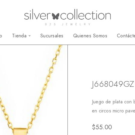
io
Tienda
Sucursales
Quienes Somos
Contáct
Inicio
Juegos
J6
J668049GZ
Juego de plata con b
en circos micro pav
$
55.00