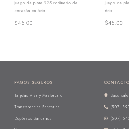
Juego de plata 925 rodinado de
Juego de pl
corazón en ónix.
ónix.
$
45.00
$
45.00
PAGOS SEGUROS
CONTACT
Tarjetas Visa y Mastercard
Sucursale
Transferencias Bancarias
(507) 39
Depósitos Bancarios
(507) 64