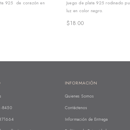
ata 925 de corazón en
Juego de plata 925 rodinado pu
luz en color negro.
$
18.00
O
INFORMACIÓN
s
Quienes Somos
1-8450
Contáctenos
371664
Información de Entrega