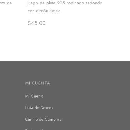
nto de
Juego de plata 925 rodinado redondo
con circón fucsia.
$
45.00
MI CUENTA
Mi Cuenta
Lista de Deseos
Carrito de Compras