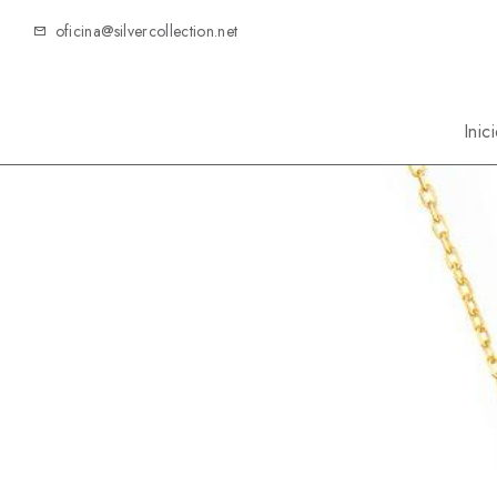
oficina@silvercollection.net
Inic