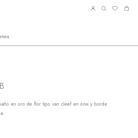
enos
68049GZB
B
año en oro de flor tipo van cleef en ónix y borde
ea.