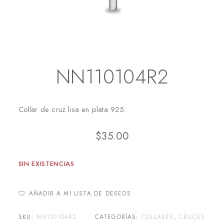
Inicio
Cruces
NN110104R2
NN110104R2
Collar de cruz lisa en plata 925.
$
35.00
SIN EXISTENCIAS
AÑADIR A MI LISTA DE DESEOS
SKU:
NN110104R2
CATEGORÍAS:
COLLARES
,
CRUCES