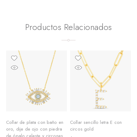
Productos Relacionados
Collar de plata con baño en
Collar sencillo letra E con
C
oro, dije de ojo con piedra
circos gold
r
de ópalo celeste y circones
i