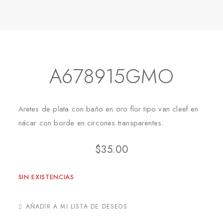
Inicio
Aretes
Topitos
A678915GMO
A678915GMO
Aretes de plata con baño en oro flor tipo van cleef en
nácar con borde en circones transparentes.
$
35.00
SIN EXISTENCIAS
AÑADIR A MI LISTA DE DESEOS