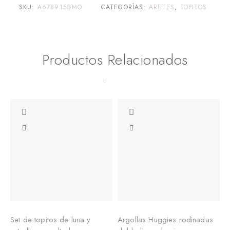
SKU:
A678915GMO
CATEGORÍAS:
ARETES
,
TOPITOS
Productos Relacionados
Set de topitos de luna y
Argollas Huggies rodinadas
A